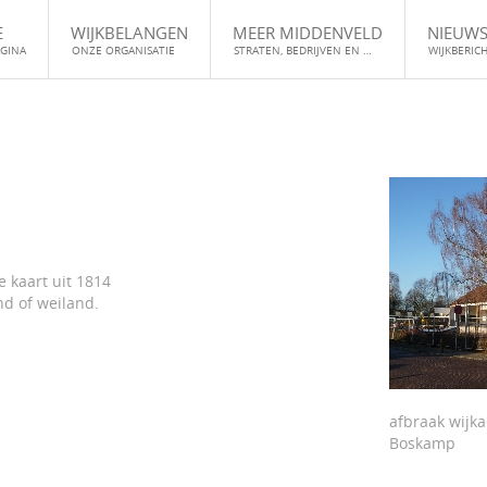
E
WIJKBELANGEN
MEER MIDDENVELD
NIEUW
GINA
ONZE ORGANISATIE
STRATEN, BEDRIJVEN EN …
WIJKBERIC
 kaart uit 1814
nd of weiland.
afbraak wijka
Boskamp