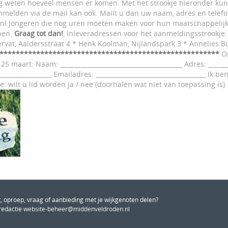
jdig weten hoeveel mensen er komen. Met het strookje hieronder ku
nmelden via de mail kan ook. Mailt u dan uw naam, adres en tele
l Jongeren die nog uren moeten maken voor hun maatschappelijke
pen.
Graag tot dan!
, Inleveradressen voor het aanmeldingsstrookje:
rvat, Aaldersstraat 4 * Henk Koolman, Nijlandspark 3 * Annelies 
******************************************************
Op
 maart: Naam: ________________________________________ Adres: ________
_______________ Emailadres: ____________________________________ Ik ben
: wilt u lid worden ja / nee (doorhalen wat niet van toepassing is)
, oproep, vraag of aanbieding met je wijkgenoten delen?
redactie
website-beheer@middenveldroden.nl