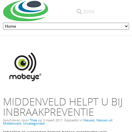
MIDDENVELD HELPT U BIJ
INBRAAKPREVENTIE
Geschreven door
Thea
op
5 maart 2017
. Geplaatst in
Nieuws
,
Nieuws uit
Middenveld
,
Uncategorized