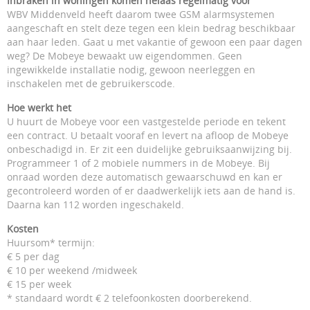
Inbraken in woningen komen helaas regelmatig voor
WBV Middenveld heeft daarom twee GSM alarmsystemen
aangeschaft en stelt deze tegen een klein bedrag beschikbaar
aan haar leden. Gaat u met vakantie of gewoon een paar dagen
weg? De Mobeye bewaakt uw eigendommen. Geen
ingewikkelde installatie nodig, gewoon neerleggen en
inschakelen met de gebruikerscode.
Hoe werkt het
U huurt de Mobeye voor een vastgestelde periode en tekent
een contract. U betaalt vooraf en levert na afloop de Mobeye
onbeschadigd in. Er zit een duidelijke gebruiksaanwijzing bij.
Programmeer 1 of 2 mobiele nummers in de Mobeye. Bij
onraad worden deze automatisch gewaarschuwd en kan er
gecontroleerd worden of er daadwerkelijk iets aan de hand is.
Daarna kan 112 worden ingeschakeld.
Kosten
Huursom* termijn:
€ 5 per dag
€ 10 per weekend /midweek
€ 15 per week
* standaard wordt € 2 telefoonkosten doorberekend.