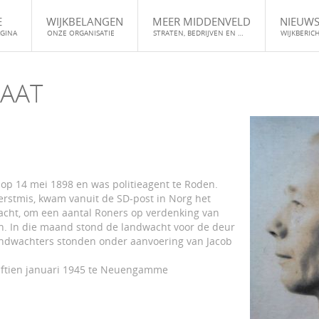
E
WIJKBELANGEN
MEER MIDDENVELD
NIEUW
GINA
ONZE ORGANISATIE
STRATEN, BEDRIJVEN EN …
WIJKBERIC
AAT
p 14 mei 1898 en was politieagent te Roden.
erstmis, kwam vanuit de SD-post in Norg het
wacht, om een aantal Roners op verdenking van
ken. In die maand stond de landwacht voor de deur
andwachters stonden onder aanvoering van Jacob
jftien januari 1945 te Neuengamme