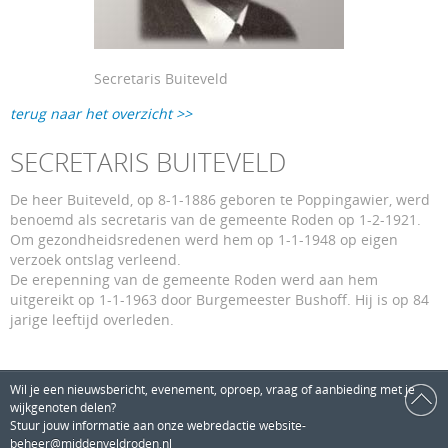
Secretaris Buiteveld
terug naar het overzicht >>
SECRETARIS BUITEVELD
De heer Buiteveld, op 8-1-1886 geboren te Poppingawier, werd
benoemd als secretaris van de gemeente Roden op 1-2-1921.
Om gezondheidsredenen werd hem op 1-1-1948 op eigen
verzoek ontslag verleend.
De erepenning van de gemeente Roden werd aan hem
uitgereikt op 1-1-1963 door Burgemeester Bushoff. Hij is op 84
jarige leeftijd overleden.
Wil je een nieuwsbericht, evenement, oproep, vraag of aanbieding met je
wijkgenoten delen?
Stuur jouw informatie aan onze webredactie
website-
beheer@middenveldroden.nl