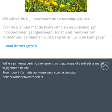
We adviseren bij nieuwbouw en renovatieprojecten.
Voor de plannen met de Koerskamp en de Boskamp zijn
inloopavonden georganiseerd, zodat u als bewoner van
Middenveld de plannen kunt bekijken en uw visie kunt geven.
E-mail de werkgroep
Wil je een nieuwsbericht, evenement, oproep, vraag of aanbieding met je
wijkgenoten delen?
Stuur jouw informatie aan onze webredactie
website-
beheer@middenveldroden.nl